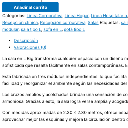
Añadir al carrito
Categorías:
Linea Corporativa
,
Linea Hogar
,
Linea Hospitalaria
Recepción clínica
,
Recepción corporativa
,
Salas
Etiquetas:
sal
modular
,
sala tipo L
,
sofa en L
,
sofá tipo L
Descripción
Valoraciones (0)
La sala en L Big transforma cualquier espacio con un diseño m
sofisticada que resalta fácilmente en salas contemporáneas. E
Está fabricada en tres módulos independientes, lo que facilita
facilidad y reorganizar el ambiente según las necesidades de
Los brazos amplios y acolchados brindan una sensación de con
armoniosa. Gracias a esto, la sala logra verse amplia y acoge
Con medidas aproximadas de 2.30 x 2.30 metros, ofrece espaci
aprovechar mejor las esquinas y mejora la circulación dentro d