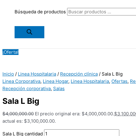
Búsqueda de productos
¡Oferta!
Inicio
/
Linea Hospitalaria
/
Recepción clínica
/ Sala L Big
Linea Corporativa
,
Linea Hogar
,
Linea Hospitalaria
,
Ofertas
,
Re
Recepción corporativa
,
Salas
Sala L Big
$
4,000,000.00
El precio original era: $4,000,000.00.
$
3,100,00
actual es: $3,100,000.00.
Sala L Big cantidad