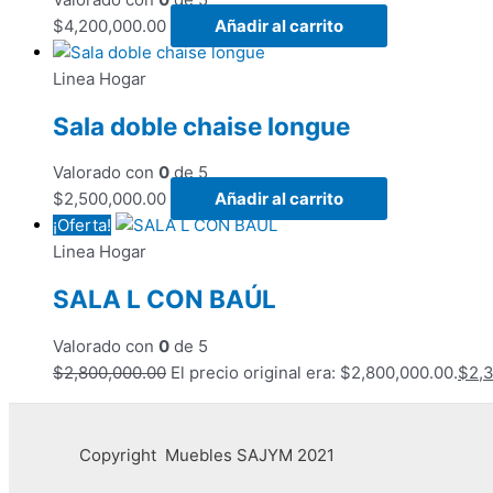
$
4,200,000.00
Añadir al carrito
Linea Hogar
Sala doble chaise longue
Valorado con
0
de 5
$
2,500,000.00
Añadir al carrito
¡Oferta!
Linea Hogar
SALA L CON BAÚL
Valorado con
0
de 5
$
2,800,000.00
El precio original era: $2,800,000.00.
$
2,
Copyright Muebles SAJYM 2021