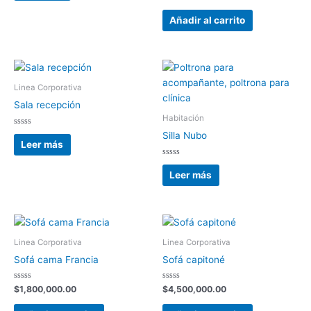
de
con
5
0
de
Añadir al carrito
5
Linea Corporativa
Sala recepción
Habitación
Valorado
Silla Nubo
con
Leer más
0
de
5
Valorado
con
Leer más
0
de
5
Linea Corporativa
Linea Corporativa
Sofá cama Francia
Sofá capitoné
Valorado
Valorado
$
1,800,000.00
$
4,500,000.00
con
con
0
0
de
de