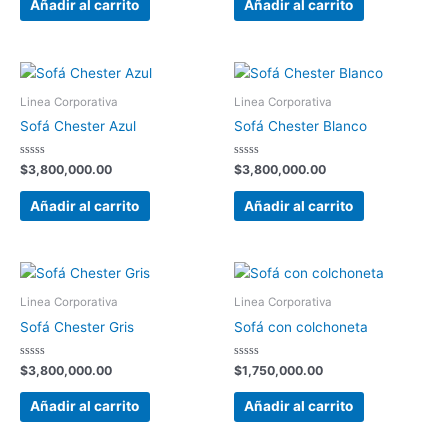
Añadir al carrito
Añadir al carrito
5
5
Linea Corporativa
Linea Corporativa
Sofá Chester Azul
Sofá Chester Blanco
Valorado
Valorado
$
3,800,000.00
$
3,800,000.00
con
con
0
0
de
de
Añadir al carrito
Añadir al carrito
5
5
Linea Corporativa
Linea Corporativa
Sofá Chester Gris
Sofá con colchoneta
Valorado
Valorado
$
3,800,000.00
$
1,750,000.00
con
con
0
0
de
de
Añadir al carrito
Añadir al carrito
5
5