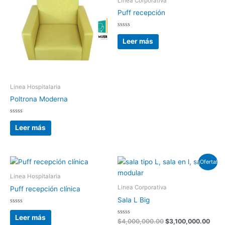
Linea Corporativa
Puff recepción
Valorado
con
Leer más
0
de
5
Linea Hospitalaria
Poltrona Moderna
Valorado
con
Leer más
0
de
5
El
El
¡Oferta!
precio
prec
original
actua
Linea Hospitalaria
era:
es:
Linea Corporativa
Puff recepción clínica
$4,000,000.00.
$3,1
Sala L Big
Valorado
con
Leer más
0
Valorado
$
4,000,000.00
$
3,100,000.00