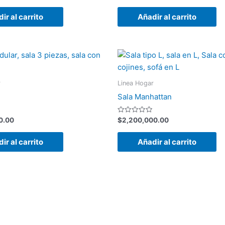
con
0
de
ir al carrito
Añadir al carrito
5
r
Linea Hogar
Sala Manhattan
Valorado
0.00
$
2,200,000.00
con
0
de
ir al carrito
Añadir al carrito
5