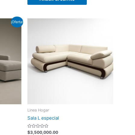
l
¡Oferta!
recio
ctual
s:
2,300,000.00.
Linea Hogar
Sala L especial
Valorado
$
3,500,000.00