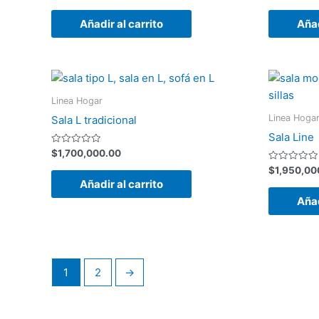
con
con
0
0
de
de
Añadir al carrito
Añad
5
5
Linea Hogar
Linea Hoga
Sala L tradicional
Sala Line
Valorado
$
1,700,000.00
con
0
Valorado
$
1,950,00
de
con
Añadir al carrito
5
0
de
Añad
5
1
2
→