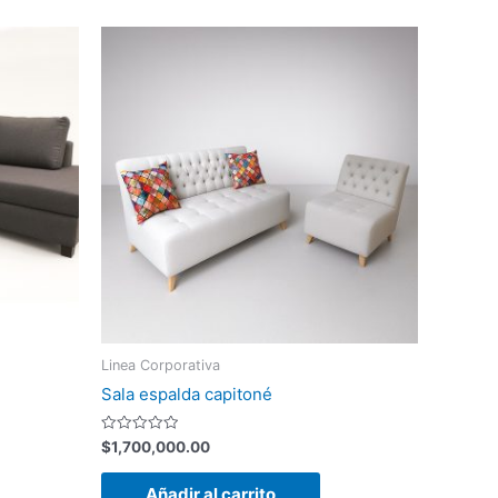
Linea Corporativa
Sala espalda capitoné
Valorado
$
1,700,000.00
con
0
de
Añadir al carrito
5