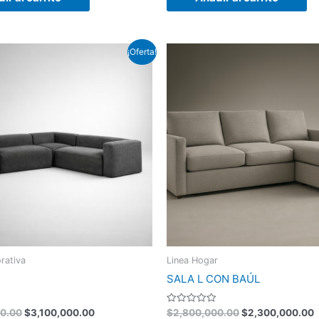
El
El
El
E
¡Oferta!
precio
precio
precio
p
original
actual
original
a
era:
es:
era:
e
$4,000,000.00.
$3,100,000.00.
$2,800,000.00.
$
rativa
Linea Hogar
SALA L CON BAÚL
Valorado
0.00
$
3,100,000.00
$
2,800,000.00
$
2,300,000.00