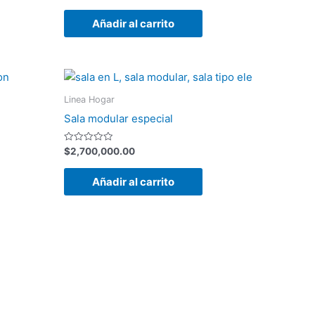
con
0
de
Añadir al carrito
5
Linea Hogar
Sala modular especial
Valorado
$
2,700,000.00
con
0
de
Añadir al carrito
5