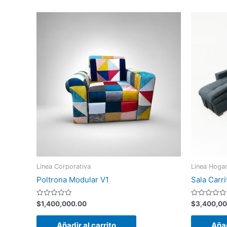
Linea Corporativa
Linea Hoga
Poltrona Modular V1
Sala Carri
Valorado
Valorado
$
1,400,000.00
$
3,400,00
con
con
0
0
de
de
Añadir al carrito
Añad
5
5