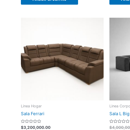
Linea Hogar
Linea Corpo
Sala Ferrari
Sala L Big
Valorado
Valorado
$
3,200,000.00
$
4,000,00