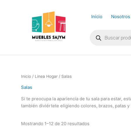
Ir
al
Inicio
Nosotros
contenido
Búsqueda
de
productos
Inicio
/
Linea Hogar
/ Salas
Salas
Si te preocupa la apariencia de tu sala para estar, e
también diviértete eligiendo colores, brazos, patas y
Mostrando 1–12 de 20 resultados