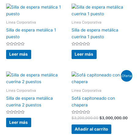
Linea Corporativa
Linea Corporativa
Silla de espera metálica 1
Silla de espera metálica
puesto
cuerina 1 puesto
Valorado
Valorado
con
con
Leer más
Leer más
0
0
de
de
5
5
El
El
¡Oferta!
precio
preci
original
actua
era:
es:
Linea Corporativa
Linea Corporativa
$3,200,000.00.
$3,0
Silla de espera metálica
Sofá capitoneado con
cuerina 2 puestos
chapera
Valorado
Valorado
$
3,200,000.00
$
3,000,000.00
con
con
Leer más
0
0
de
de
Añadir al carrito
5
5