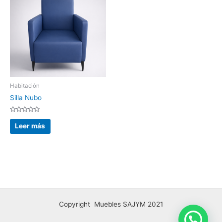
Habitación
Silla Nubo
Valorado
con
Leer más
0
de
5
Copyright Muebles SAJYM 2021