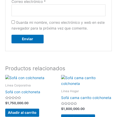
Correo electrónico
*
Guarda mi nombre, correo electrónico y web en este
navegador para la próxima vez que comente.
Productos relacionados
Linea Corporativa
Linea Hogar
Sofá con colchoneta
Sofá cama carrito colchoneta
Valorado
$
1,750,000.00
con
0
Valorado
$
1,800,000.00
de
con
Añadir al carrito
5
0
de