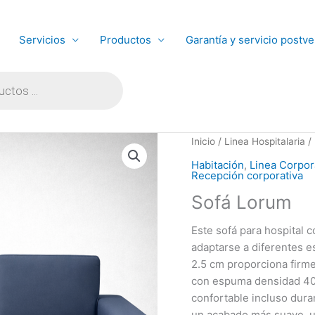
Servicios
Productos
Garantía y servicio postve
Inicio
/
Linea Hospitalaria
/
Habitación
,
Linea Corpor
Recepción corporativa
Sofá Lorum
Este sofá para hospital 
adaptarse a diferentes e
2.5 cm proporciona firmez
con espuma densidad 40
confortable incluso dura
un acabado más suave, u