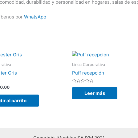
comodidad, durabilidad y personalidad en hogares, salas de esp
ríbenos por
WhatsApp
rativa
Linea Corporativa
ter Gris
Puff recepción
Valorado
0.00
con
Leer más
0
de
ir al carrito
5
Copyright Muebles SAJYM 2021