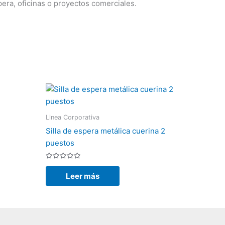
era, oficinas o proyectos comerciales.
Linea Corporativa
Silla de espera metálica cuerina 2
puestos
Valorado
con
Leer más
0
de
5