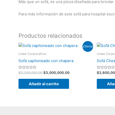
Más que un sofá, es una pieza diseñada para brindar 
Para más información de este sofá para hospital esc
Productos relacionados
El
El
¡Oferta!
precio
precio
original
actual
Linea Corporativa
Linea Corpo
era:
es:
Sofá capitoneado con chapera
Sofá Ches
$3,200,000.00.
$3,000,000.00.
Valorado
Valorado
$
3,200,000.00
$
3,000,000.00
$
3,800,00
con
con
0
0
de
de
Añadir al carrito
Añad
5
5