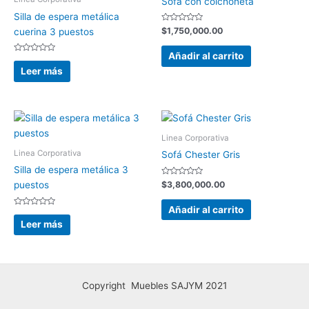
Sofá con colchoneta
Silla de espera metálica
Valorado
$
1,750,000.00
cuerina 3 puestos
con
0
de
Añadir al carrito
Valorado
5
con
Leer más
0
de
5
Linea Corporativa
Linea Corporativa
Sofá Chester Gris
Silla de espera metálica 3
Valorado
$
3,800,000.00
puestos
con
0
de
Añadir al carrito
Valorado
5
con
Leer más
0
de
5
Copyright Muebles SAJYM 2021