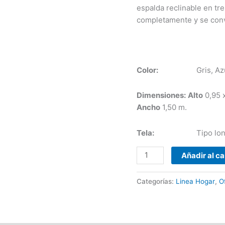
espalda reclinable en tre
completamente y se convi
Color:
Gris, Azul, Neg
Dimensiones:
Alto
0,95 
Ancho
1,50 m.
Tela:
Tipo lona, Sint
Añadir al ca
Categorías:
Linea Hogar
,
O