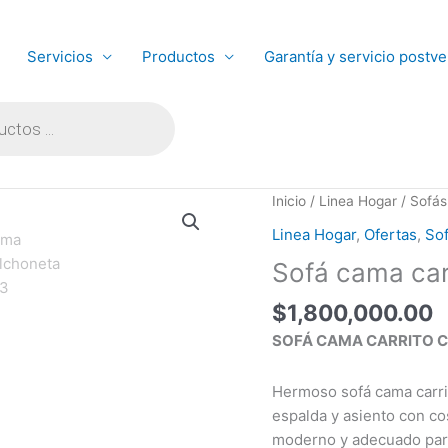
Servicios
Productos
Garantía y servicio postve
Sofá
Inicio
/
Linea Hogar
/
Sofás
cama
Linea Hogar
,
Ofertas
,
So
carrito
Sofá cama car
colchoneta
cantidad
$
1,800,000.00
SOFÁ CAMA CARRITO 
Hermoso sofá cama carri
espalda y asiento con co
moderno y adecuado para 