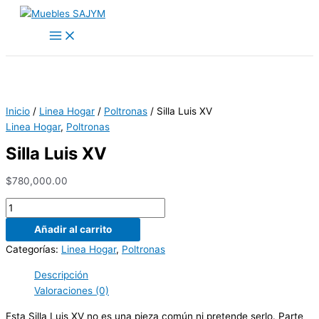
Main
Ir
Silla
El
El
Menu
al
Luis
precio
precio
contenido
XV
original
actual
cantidad
era:
es:
$750,000.00.
$550,000.00.
Inicio
/
Linea Hogar
/
Poltronas
/ Silla Luis XV
Linea Hogar
,
Poltronas
Silla Luis XV
$
780,000.00
Añadir al carrito
Categorías:
Linea Hogar
,
Poltronas
Descripción
Valoraciones (0)
Esta Silla Luis XV no es una pieza común ni pretende serlo. Parte