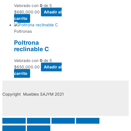
Valorado con
0
de 5
$
680,000.00
Añadir al
carrito
Poltronas
Poltrona
reclinable C
Valorado con
0
de 5
$
650,000.00
Añadir al
carrito
Copyright Muebles SAJYM 2021