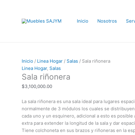
Ir
al
contenido
Inicio
Nosotros
Serv
Sala
El
El
riñonera
precio
precio
cantidad
original
actual
Inicio
/
Linea Hogar
/
Salas
/ Sala riñonera
era:
es:
Linea Hogar
,
Salas
$4,000,000.00.
$3,100,000.00.
Sala riñonera
$
3,100,000.00
La sala riñonera es una sala ideal para lugares espa
normalmente de 3 módulos los cuales se distribuyen
cada uno y un esquinero, adicional a esto es posible
extra para extender la longitud de la sala y dar espa
Tiene colchoneta en sus brazos y riñoneras en la es