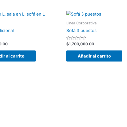
r
Linea Corporativa
dicional
Sofá 3 puestos
Valorado
0.00
$
1,700,000.00
con
0
de
ir al carrito
Añadir al carrito
5