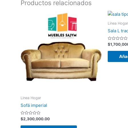
Productos relacionados
Linea Hoga
Sala L tra
Valorado
$
1,700,00
con
0
de
Añad
5
Linea Hogar
Sofá imperial
Valorado
$
2,300,000.00
con
0