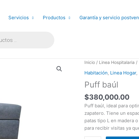
Servicios
Productos
Garantía y servicio postven
Puff
Inicio
/
Linea Hospitalaria
/
baúl
Habitación
,
Linea Hogar
,
cantidad
Puff baúl
$
380,000.00
Puff baúl, ideal para op
zapatero. Tiene un espa
patas tipo L en madera o m
para recibir visitas ya 