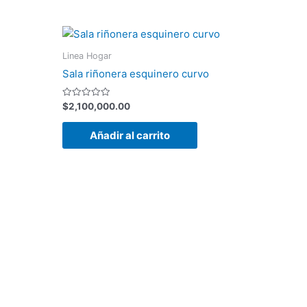
Linea Hogar
Sala riñonera esquinero curvo
Valorado
$
2,100,000.00
con
0
de
Añadir al carrito
5