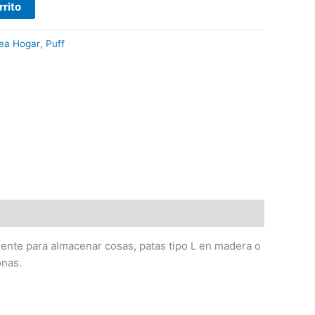
rrito
nea Hogar
,
Puff
ente para almacenar cosas, patas tipo L en madera o
onas.