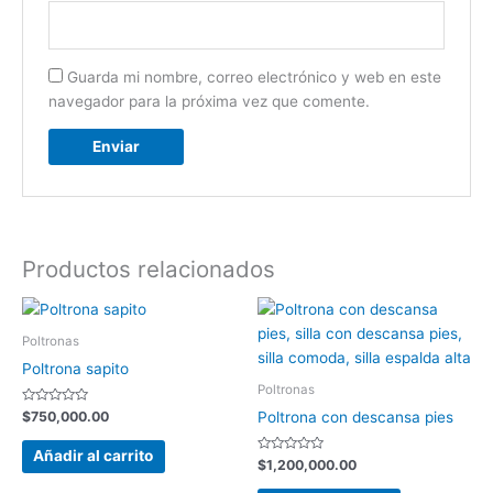
Guarda mi nombre, correo electrónico y web en este
navegador para la próxima vez que comente.
Productos relacionados
Poltronas
Poltrona sapito
Poltronas
Valorado
$
750,000.00
Poltrona con descansa pies
con
0
de
Añadir al carrito
5
Valorado
$
1,200,000.00
con
0