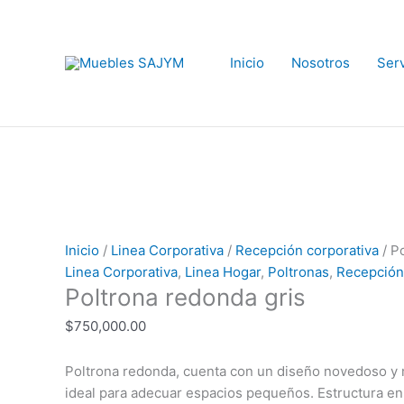
Ir
al
contenido
Inicio
Nosotros
Serv
Poltrona
redonda
gris
cantidad
Inicio
/
Linea Corporativa
/
Recepción corporativa
/ P
Linea Corporativa
,
Linea Hogar
,
Poltronas
,
Recepción
Poltrona redonda gris
$
750,000.00
Poltrona redonda, cuenta con un diseño novedoso y
ideal para adecuar espacios pequeños. Estructura e