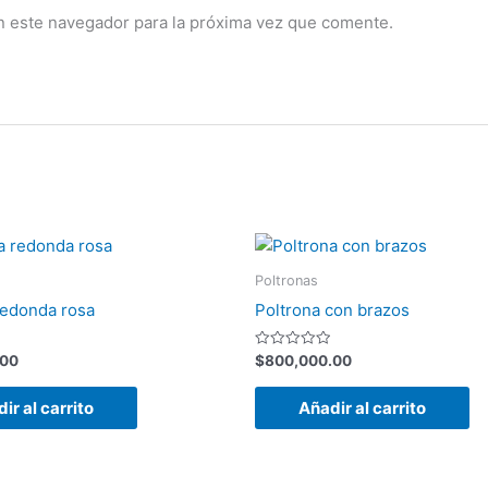
n este navegador para la próxima vez que comente.
Poltronas
redonda rosa
Poltrona con brazos
Valorado
.00
$
800,000.00
con
0
de
ir al carrito
Añadir al carrito
5