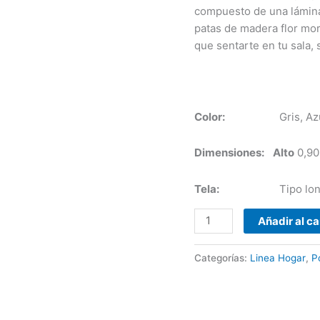
compuesto de una lámina
patas de madera flor mor
que sentarte en tu sala, 
Color:
Gris, Azul rey,
Dimensiones:
Alto
0,90
Tela:
Tipo lona, Sint
Añadir al ca
Categorías:
Linea Hogar
,
P