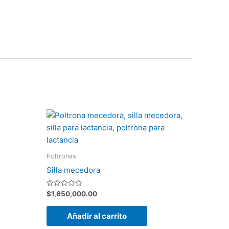
Poltronas
Silla mecedora
Valorado
$
1,650,000.00
con
0
de
Añadir al carrito
5