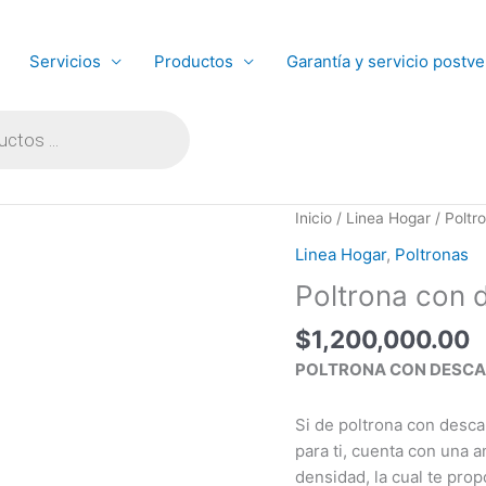
Servicios
Productos
Garantía y servicio postve
Poltrona
Inicio
/
Linea Hogar
/
Poltr
con
Linea Hogar
,
Poltronas
descansa
Poltrona con 
pies
cantidad
$
1,200,000.00
POLTRONA CON DESCAN
Si de poltrona con desca
para ti, cuenta con una 
densidad, la cual te pro