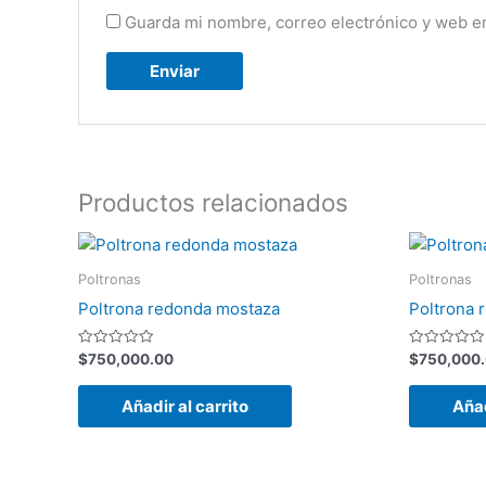
Guarda mi nombre, correo electrónico y web e
Productos relacionados
Poltronas
Poltronas
Poltrona redonda mostaza
Poltrona 
Valorado
Valorado
$
750,000.00
$
750,000
con
con
0
0
de
de
Añadir al carrito
Añad
5
5