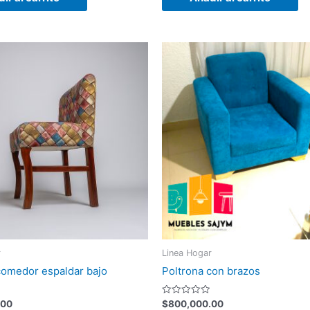
r
Linea Hogar
comedor espaldar bajo
Poltrona con brazos
Valorado
.00
$
800,000.00