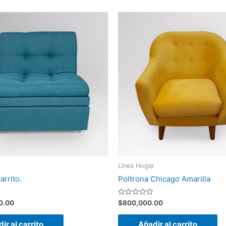
r
Linea Hogar
arrito.
Poltrona Chicago Amarilla
Valorado
0.00
$
800,000.00
con
0
de
ir al carrito
Añadir al carrito
5