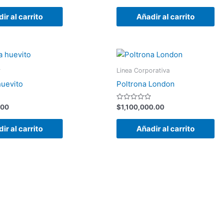
con
0
de
ir al carrito
Añadir al carrito
5
r
Linea Corporativa
huevito
Poltrona London
Valorado
.00
$
1,100,000.00
con
0
de
ir al carrito
Añadir al carrito
5