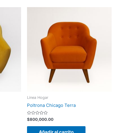
Linea Hogar
Poltrona Chicago Terra
Valorado
$
800,000.00
con
0
de
Añadir al carrito
5