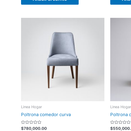
Linea Hogar
Linea Hoga
Poltrona comedor curva
Poltrona 
Valorado
Valorado
$
780,000.00
$
550,000