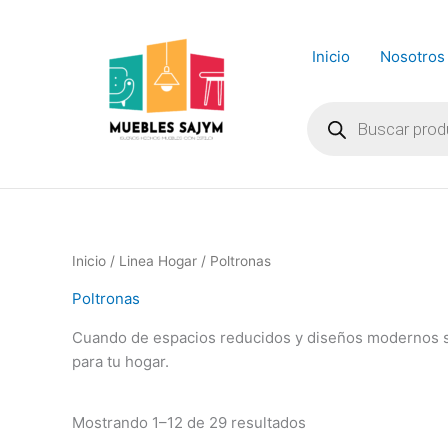
Ir
al
Inicio
Nosotros
contenido
Búsqueda
de
productos
Inicio
/
Linea Hogar
/ Poltronas
Poltronas
Cuando de espacios reducidos y diseños modernos se 
para tu hogar.
Mostrando 1–12 de 29 resultados