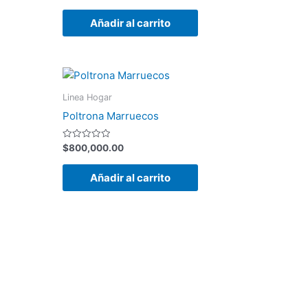
con
0
de
Añadir al carrito
5
Linea Hogar
Poltrona Marruecos
Valorado
$
800,000.00
con
0
de
Añadir al carrito
5