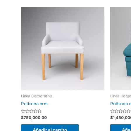
Linea Corporativa
Linea Hoga
Poltrona arm
Poltrona c
Valorado
Valorado
$
750,000.00
$
1,450,00
con
con
0
0
de
de
Añadir al carrito
Añad
5
5