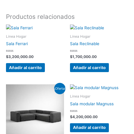
Productos relacionados
Linea Hogar
Linea Hogar
Sala Ferrari
Sala Reclinable
Valorado
Valorado
$
3,200,000.00
$
1,700,000.00
con
con
0
0
de
de
Añadir al carrito
Añadir al carrito
5
5
El
El
¡Oferta!
precio
precio
original
actual
Linea Hogar
era:
es:
Sala modular Magnuss
$4,000,000.00.
$3,100,000.00.
Valorado
$
4,200,000.00
con
0
de
Añadir al carrito
5