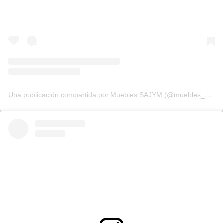
Una publicación compartida por Muebles SAJYM (@muebles_sajym)