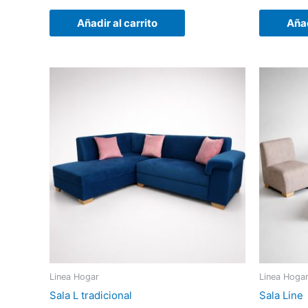
con
con
0
0
de
de
Añadir al carrito
Añad
5
5
Linea Hogar
Linea Hoga
Sala L tradicional
Sala Line