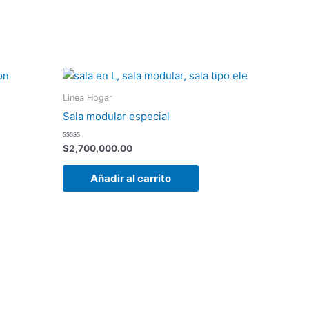
Linea Hogar
Sala modular especial
Valorado
$
2,700,000.00
con
0
de
Añadir al carrito
5