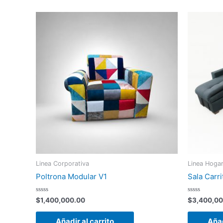
Linea Corporativa
Linea Hoga
Poltrona Modular V1
Sala Carri
Valorado
Valorado
$
1,400,000.00
$
3,400,00
con
con
0
0
de
de
Añadir al carrito
Añad
5
5