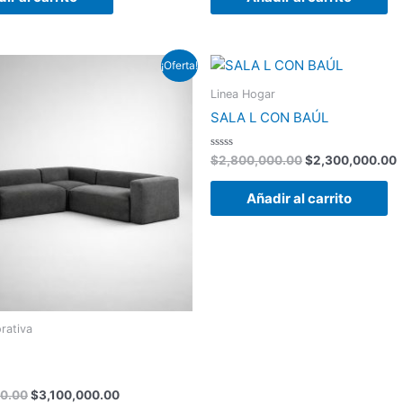
El
El
El
E
¡Oferta!
precio
precio
precio
p
original
actual
original
a
Linea Hogar
era:
es:
era:
e
SALA L CON BAÚL
$4,000,000.00.
$3,100,000.00.
$2,800,000.00.
$
Valorado
$
2,800,000.00
$
2,300,000.00
con
0
de
Añadir al carrito
5
rativa
0.00
$
3,100,000.00