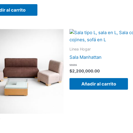
ir al carrito
Linea Hogar
Sala Manhattan
Valorado
$
2,200,000.00
con
0
de
Añadir al carrito
5
r