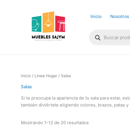
Ir
al
Inicio
Nosotros
contenido
Búsqueda
de
productos
Inicio
/
Linea Hogar
/ Salas
Salas
Si te preocupa la apariencia de tu sala para estar, e
también diviértete eligiendo colores, brazos, patas y
Mostrando 1–12 de 20 resultados