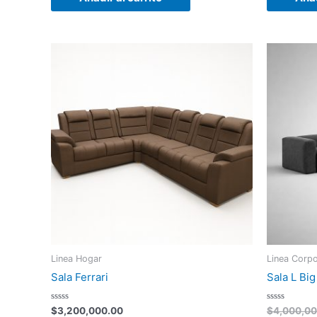
Linea Hogar
Linea Corpo
Sala Ferrari
Sala L Big
Valorado
Valorado
$
3,200,000.00
$
4,000,00