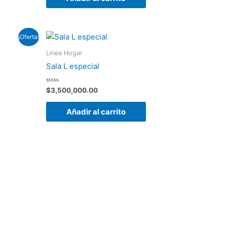
l
¡Oferta!
recio
ctual
Linea Hogar
s:
Sala L especial
2,300,000.00.
Valorado
$
3,500,000.00
con
0
de
Añadir al carrito
5