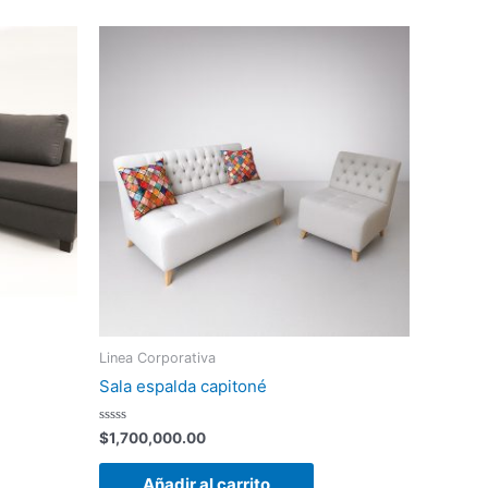
Linea Corporativa
Sala espalda capitoné
Valorado
$
1,700,000.00
con
0
de
Añadir al carrito
5