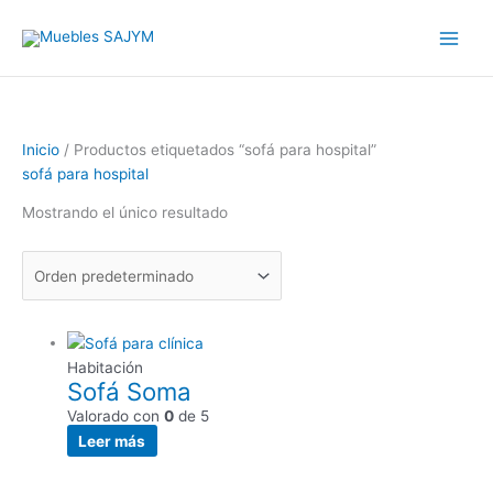
Ir
Main
al
Men
contenido
Inicio
/ Productos etiquetados “sofá para hospital”
sofá para hospital
Mostrando el único resultado
Habitación
Sofá Soma
Valorado con
0
de 5
Leer más