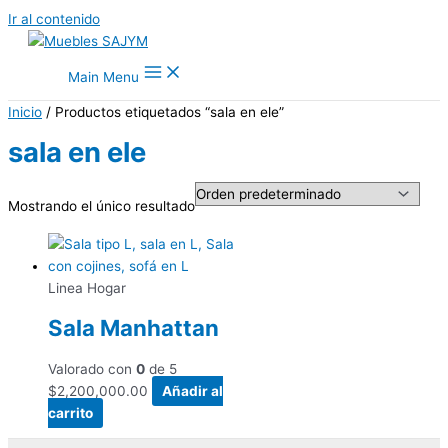
Ir al contenido
Main Menu
Inicio
/ Productos etiquetados “sala en ele”
sala en ele
Mostrando el único resultado
Linea Hogar
Sala Manhattan
Valorado con
0
de 5
$
2,200,000.00
Añadir al
carrito