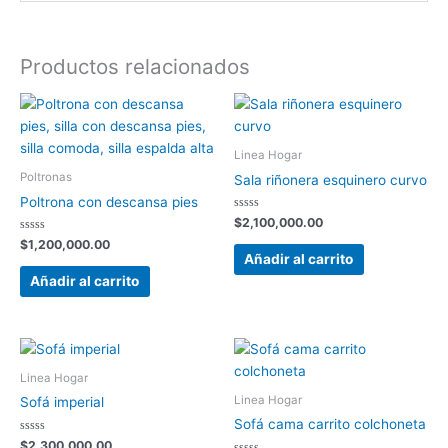
Productos relacionados
Linea Hogar
Poltronas
Sala riñonera esquinero curvo
Poltrona con descansa pies
Valorado
$
2,100,000.00
con
Valorado
0
$
1,200,000.00
con
de
Añadir al carrito
0
5
de
Añadir al carrito
5
Linea Hogar
Linea Hogar
Sofá imperial
Sofá cama carrito colchoneta
Valorado
$
2,300,000.00