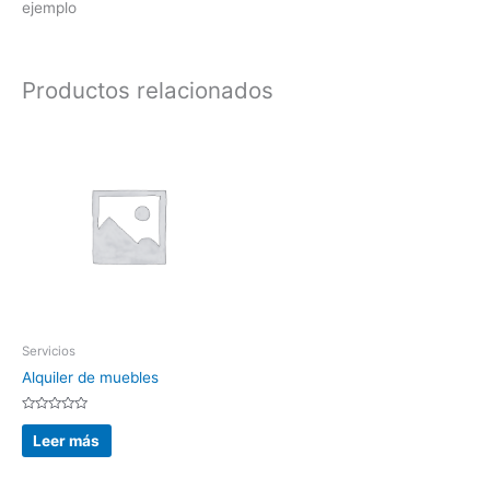
ejemplo
Productos relacionados
Servicios
Alquiler de muebles
Valorado
con
Leer más
0
de
5